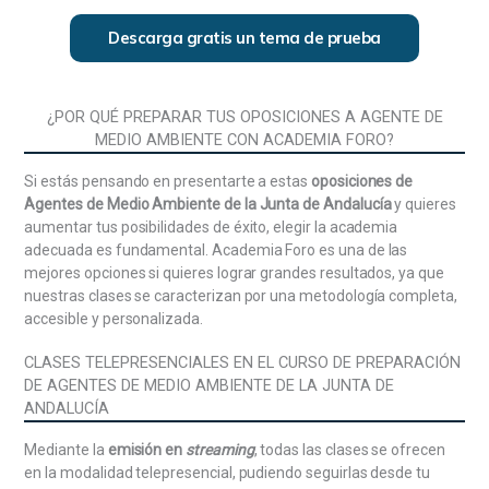
Andalucía. Defensor del Pueblo de Andalucía.
Descarga gratis un tema de prueba
Cámara de Cuentas de Andalucía. Oficina Andaluza
contra el Fraude y la Corrupción.
La Administración de la Comunidad Autónoma de
¿POR QUÉ PREPARAR TUS OPOSICIONES A AGENTE DE
Andalucía: Principios de organización, actuación y
MEDIO AMBIENTE CON ACADEMIA FORO?
atención a la ciudadanía. Principios de organización
y funcionamiento. Organización general. Tipos de
Si estás pensando en presentarte a estas
oposiciones de
órganos. Órganos centrales y territoriales. Entidades
Agentes de Medio Ambiente de la Junta de Andalucía
y quieres
Instrumentales de la Administración de la Junta de
aumentar tus posibilidades de éxito, elegir la academia
Andalucía.
adecuada es fundamental. Academia Foro es una de las
mejores opciones si quieres lograr grandes resultados, ya que
La Administración Pública: Concepto, caracteres y
nuestras clases se caracterizan por una metodología completa,
clasificación. El Derecho Administrativo: Concepto y
accesible y personalizada.
contenido. Fuentes del Derecho Administrativo.
Jerarquía normativa. La Ley: Concepto y clases.
CLASES TELEPRESENCIALES EN EL CURSO DE PREPARACIÓN
Disposiciones del ejecutivo con fuerza de Ley. El
DE AGENTES DE MEDIO AMBIENTE DE LA JUNTA DE
Reglamento: Concepto y clasificación.
ANDALUCÍA
Los órganos administrativos: Concepto y clases. La
Mediante la
emisión en
streaming
, todas las clases se ofrecen
competencia: Clases y criterios de delimitación. El
en la modalidad telepresencial, pudiendo seguirlas desde tu