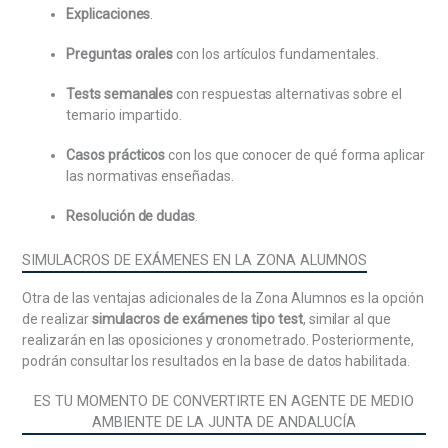
Explicaciones
.
del gasto público. Control de la actividad financiera
de la Comunidad Autónoma de Andalucía: Tipos de
Preguntas orales
con los artículos fundamentales.
control.
Tests semanales
con respuestas alternativas sobre el
Conceptos generales: Género, discriminación,
temario impartido.
desigualdad, acción positiva, roles y estereotipos.
Discriminación por razón de sexo: Discriminación
Casos prácticos
con los que conocer de qué forma aplicar
directa e indirecta, discriminación salarial. Acoso por
las normativas enseñadas.
razón de sexo. Discriminación en la publicidad y
lenguaje sexista. Igualdad entre mujeres y hombres:
Resolución de dudas
.
igualdad de derechos, de trato y de oportunidades.
SIMULACROS DE EXÁMENES EN LA ZONA ALUMNOS
Normativa sobre igualdad: Igualdad de género en la
Constitución y en el Estatuto de Autonomía para
Otra de las ventajas adicionales de la Zona Alumnos es la opción
Andalucía. Normativa para la promoción de la
de realizar
simulacros de exámenes tipo test
, similar al que
igualdad de género y para la prevención y protección
realizarán en las oposiciones y cronometrado. Posteriormente,
integral contra la violencia de género en Andalucía.
podrán consultar los resultados en la base de datos habilitada.
Transparencia y Gobierno Abierto: Colaboración y
ES TU MOMENTO DE CONVERTIRTE EN AGENTE DE MEDIO
Participación Ciudadana. Ley de Transparencia
AMBIENTE DE LA JUNTA DE ANDALUCÍA
Pública de Andalucía. Derechos y obligaciones.