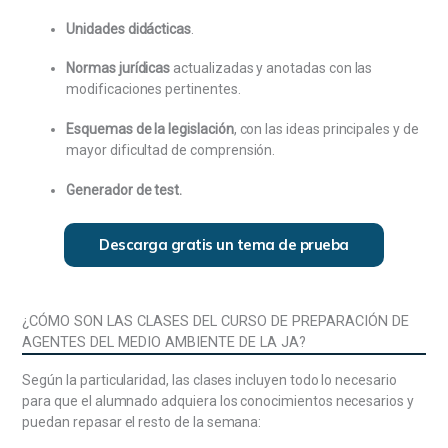
estatal. Ley 5/2023, de 7 de junio, de la Función
Unidades didácticas
.
Pública de Andalucía: Estructura y contenido. Clases
de personal al servicio de la Junta de Andalucía.
Normas jurídicas
actualizadas y anotadas con las
Personal funcionario: Provisión de puestos, carrera
modificaciones pertinentes.
profesional, situaciones administrativas, régimen de
incompatibilidades. Normas reguladoras del
Esquemas de la legislación
, con las ideas principales y de
personal laboral. Convenio Colectivo del personal
mayor dificultad de comprensión.
laboral de la Junta de Andalucía. Prevención de
riesgos laborales y salud laboral.
Generador de test.
La Unión Europea: Instituciones de la Unión Europea.
Representación de la Junta de Andalucía en la Unión
Descarga gratis un tema de prueba
Europea. Derecho de la Unión Europea y sus
distintos tipos de fuentes. Principales políticas
comunes con especial referencia a la política
¿CÓMO SON LAS CLASES DEL CURSO DE PREPARACIÓN DE
regional de la Unión Europea. Fondos estructurales y
AGENTES DEL MEDIO AMBIENTE DE LA JA?
sus objetivos prioritarios.
Según la particularidad, las clases incluyen todo lo necesario
Presupuesto de la Comunidad Autónoma de
para que el alumnado adquiera los conocimientos necesarios y
Andalucía: Contenido y estructura. Criterios de
puedan repasar el resto de la semana:
clasificación de los créditos presupuestarios. Ciclo
presupuestario. Procedimiento general de ejecución