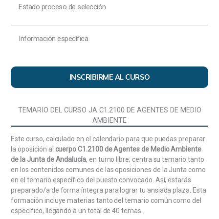
El Tribunal Constitucional. El Tribunal de Cuentas y el
Estado proceso de selección
Defensor del Pueblo.
Las Comunidades Autónomas: Los Estatutos de
Información específica
Autonomía. Delimitación de las funciones y
competencias del Estado y de las Comunidades
Autónomas. Potestades legislativas de las
Comunidades Autónomas. Organización de las
INSCRIBIRME AL CURSO
Comunidades Autónomas. La Administración Local:
Regulación constitucional, tipología de los Entes
Locales. El Municipio y la Provincia: Organización y
TEMARIO DEL CURSO JA C1.2100 DE AGENTES DE MEDIO
competencias. El Consejo Andaluz de Concertación
AMBIENTE
Local. Relaciones entre las instituciones de la Junta
de Andalucía y los entes locales.
Este curso, calculado en el calendario para que puedas preparar
la oposición al
cuerpo C1.2100 de Agentes de Medio Ambiente
Organización Institucional de la Comunidad
de la Junta de Andalucía
, en turno libre; centra su temario tanto
Autónoma de Andalucía: Parlamento de Andalucía.
en los contenidos comunes de las oposiciones de la Junta como
Composición, atribuciones y funcionamiento.
en el temario específico del puesto convocado. Así, estarás
Presidencia de la Junta de Andalucía. Elección,
preparado/a de forma íntegra para lograr tu ansiada plaza. Esta
estatuto personal y atribuciones. Vicepresidencia.
formación incluye materias tanto del temario común como del
Consejo de Gobierno: Composición, atribuciones y
específico, llegando a un total de 40 temas.
funcionamiento. Tribunal Superior de Justicia de