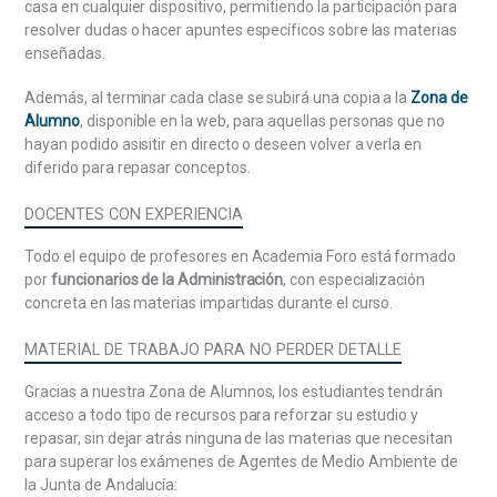
acto administrativo: Concepto, clases y elementos.
casa en cualquier dispositivo, permitiendo la participación para
Forma de los actos: Motivación, notificación y
resolver dudas o hacer apuntes específicos sobre las materias
publicación. Silencio administrativo: naturaleza y
enseñadas.
régimen jurídico. Eficacia y validez de los actos
administrativos.
Además, al terminar cada clase se subirá una copia a la
Zona de
Alumno
, disponible en la web, para aquellas personas que no
El procedimiento administrativo: Naturaleza y fines.
hayan podido asisitir en directo o deseen volver a verla en
Procedimiento administrativo común: iniciación,
diferido para repasar conceptos.
ordenación, instrucción y formas de terminación.
Especialidades del procedimiento administrativo
DOCENTES CON EXPERIENCIA
común. Recursos administrativos.
Todo el equipo de profesores en Academia Foro está formado
Los contratos de la Administración: Objeto y
por
funcionarios de la Administración
, con especialización
finalidad. Ámbito subjetivo de aplicación.
concreta en las materias impartidas durante el curso.
Calificación de los contratos. Órgano de
MATERIAL DE TRABAJO PARA NO PERDER DETALLE
contratación. Capacidad y solvencia del empresario.
Régimen de invalidez. Preparación de los contratos
Gracias a nuestra Zona de Alumnos, los estudiantes tendrán
por las Administraciones Públicas. Adjudicación,
acceso a todo tipo de recursos para reforzar su estudio y
ejecución, modificación y extinción de los contratos.
repasar, sin dejar atrás ninguna de las materias que necesitan
para superar los exámenes de Agentes de Medio Ambiente de
Regulación de la Función Pública de la Junta de
la Junta de Andalucía:
Andalucía: Normas constitucionales. Legislación