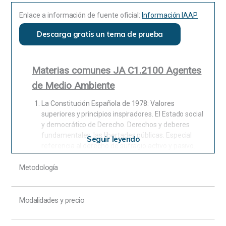
Enlace a información de fuente oficial:
Información IAAP
Descarga gratis un tema de prueba
Materias comunes JA C1.2100 Agentes
de Medio Ambiente
La Constitución Española de 1978: Valores
superiores y principios inspiradores. El Estado social
y democrático de Derecho. Derechos y deberes
fundamentales; las libertades públicas. Especial
Seguir leyendo
referencia al derecho de sufragio activo y pasivo.
Garantías y restricciones. El procedimiento de
reforma constitucional.
Metodología
Los órganos constitucionales: La Corona. Las Cortes
Generales. El Congreso de los Diputados y el
Modalidades y precio
Senado: Composición y funciones. La función
legislativa. El Gobierno del Estado. El Poder Judicial.