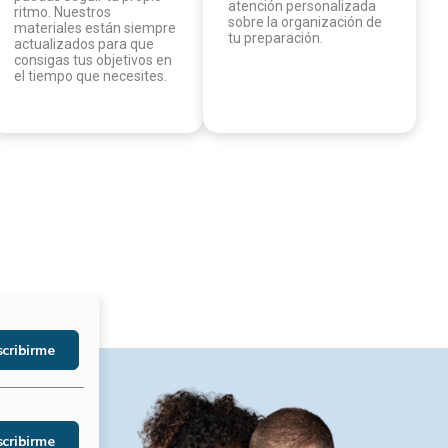
circunstancias para que
lo demandes, tendrás
puedas seguir tu propio
atención personalizada
ritmo. Nuestros
sobre la organización de
materiales están siempre
tu preparación.
Y, como si
actualizados para que
consigas tus objetivos en
Base
el tiempo que necesites. ​
Bibl
Cuad
Cuad
Simu
Acce
Tuto
Para más i
cribirme
Ver 