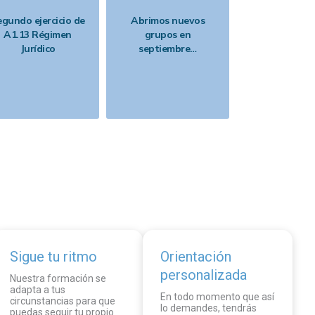
Estudiando 
gundo ejercicio de
Abrimos nuevos
Controlan
A1.13 Régimen
grupos en
Jurídico
septiembre…
Conoces la 
Hasta la f
Con el sist
Con temas
Utilizando 
Desde la 
Con el sist
Sin dejart
Que te reso
Sigue tu ritmo
Orientación
Aseguránd
personalizada
Nuestra formación se
adapta a tus
Con casos p
En todo momento que así