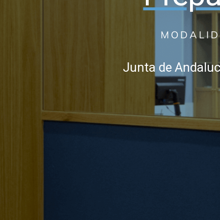
MODALID
Junta de Andalucí