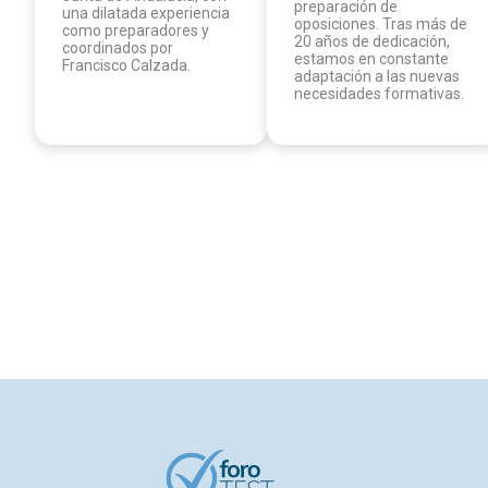
cuerpos superiores de la
trayectoria de
Junta de Andalucía, con
preparación de
una dilatada experiencia
oposiciones. Tras más de
como preparadores y
20 años de dedicación,
coordinados por
estamos en constante
Francisco Calzada.
adaptación a las nuevas
necesidades formativas. ​