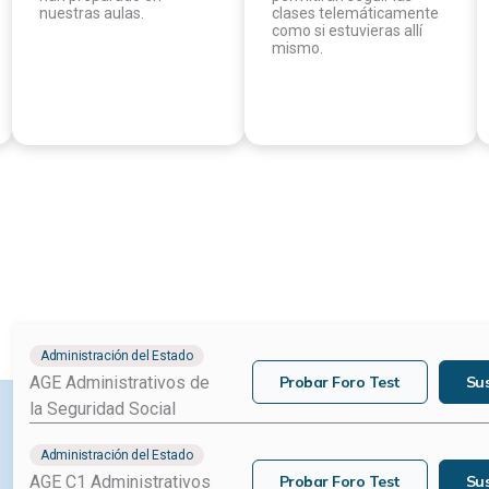
los funcionarios que se
dispositivos que
han preparado en
permitirán seguir las
nuestras aulas.
clases telemáticamente
como si estuvieras allí
mismo.
Administración del Estado
Probar Foro Test
Sus
AGE Administrativos de
la Seguridad Social
Administración del Estado