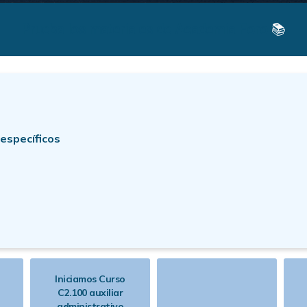
Prueba los materiales de Academia Foro
📚
entender la evaluación del desemp
rancisco Calzada sobre los conceptos más importantes de la evalua
Iniciamos Curso