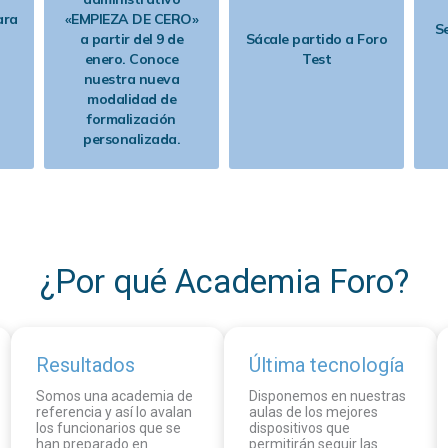
C2.100 auxiliar
administrativo
ara
«EMPIEZA DE CERO»
Se
a partir del 9 de
Sácale partido a Foro
enero. Conoce
Test
nuestra nueva
modalidad de
formalización
personalizada.
¿Por qué Academia Foro?
Resultados
Última tecnología
Somos una academia de
Disponemos en nuestras
referencia y así lo avalan
aulas de los mejores