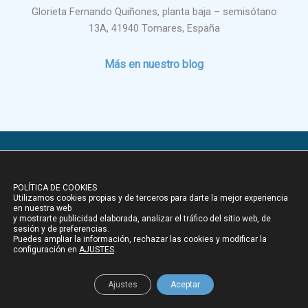
Glorieta Fernando Quiñones, planta baja – semisótano
13A, 41940 Tomares, España
Más en nuestro blog
Copyright © 2026 Academia Foro
POLÍTICA DE COOKIES
Aviso legal
Utilizamos cookies propias y de terceros para darte la mejor experiencia
en nuestra web
Política de privacidad
y mostrarte publicidad elaborada, analizar el tráfico del sitio web, de
sesión y de preferencias.
Puedes ampliar la información, rechazar las cookies y modificar la
Política de cookies
configuración en
AJUSTES
.
¡Descubre nuestros materiales!
Ajustes
Aceptar
¡Explora ahora!
💡📚