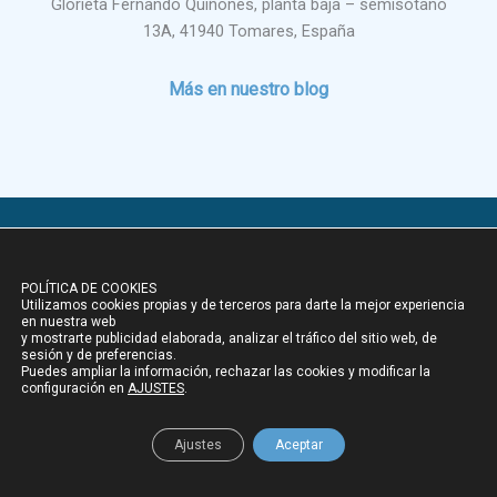
Glorieta Fernando Quiñones, planta baja – semisótano
13A, 41940 Tomares, España
Más en nuestro blog
Copyright © 2026 Academia Foro
POLÍTICA DE COOKIES
Aviso legal
Utilizamos cookies propias y de terceros para darte la mejor experiencia
en nuestra web
Política de privacidad
y mostrarte publicidad elaborada, analizar el tráfico del sitio web, de
sesión y de preferencias.
Puedes ampliar la información, rechazar las cookies y modificar la
Política de cookies
configuración en
AJUSTES
.
¡Descubre nuestros materiales!
Ajustes
Aceptar
¡Explora ahora!
💡📚