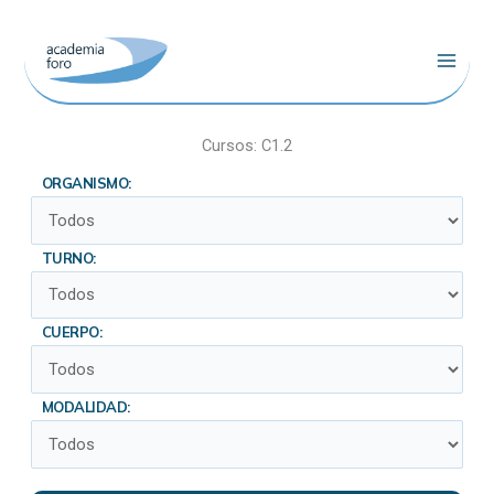
Ir
al
contenido
Cursos: C1.2
ORGANISMO:
TURNO:
CUERPO:
MODALIDAD: