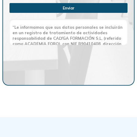
Enviar
“Le informamos que sus datos personales se incluirán
en un registro de tratamiento de actividades
responsabilidad de CALYGA FORMACIÓN S.L. (referido
como ACADEMIA FORO), con NIF B90410408, dirección
en Glorieta Fernando Quiñones, 3, piso 2, puerta 15,
41940, Tomares, Sevilla., y email
secretaria@academiaforo.eu y cuya finalidad es
atender su consulta a través de este formulario. No
se contemplan cesión de datos. Conservaremos sus
datos hasta que finalice la relación contractual y,
durante los plazos exigidos por ley para atender
eventuales responsabilidades finalizada la relación.
Se procederá a tratar los datos de manera lícita,
leal, transparente, adecuada, pertinente, limitada,
exacta y actualizada. Puede ejercer su derecho de
acceso, rectificación, supresión, portabilidad de sus
datos y la limitación u oposición en las direcciones
indicadas. En caso de divergencias, puede presentar
una reclamación ante la Agencia Española de
Protección de Datos (www.agpd.es)”.