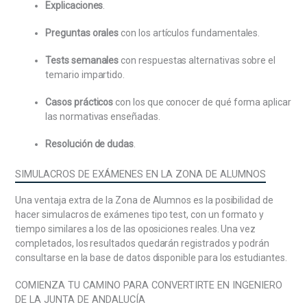
Explicaciones
.
Los órganos administrativos: Concepto y clases. La
Preguntas orales
con los artículos fundamentales.
competencia: Clases y criterios de delimitación. El
acto administrativo: Concepto, clases y elementos.
Tests semanales
con respuestas alternativas sobre el
La forma de los actos: La motivación. La eficacia del
temario impartido.
acto administrativo: la notificación y la publicación.
El silencio administrativo, naturaleza y régimen
Casos prácticos
con los que conocer de qué forma aplicar
jurídico. La invalidez y revisión de oficio de los actos
las normativas enseñadas.
administrativos. La inderogabilidad singular del
reglamento.
Resolución de dudas
.
El procedimiento administrativo: Naturaleza y fines.
SIMULACROS DE EXÁMENES EN LA ZONA DE ALUMNOS
El procedimiento administrativo común. Los
principios generales. Abstención y recusación. Los
Una ventaja extra de la Zona de Alumnos es la posibilidad de
interesados. Derechos del interesado en el
hacer simulacros de exámenes tipo test, con un formato y
procedimiento. Derechos de las personas en sus
tiempo similares a los de las oposiciones reales. Una vez
relaciones con las Administraciones Públicas. Las
completados, los resultados quedarán registrados y podrán
fases del procedimiento.
consultarse en la base de datos disponible para los estudiantes.
La revisión de los actos administrativos. Revisión de
COMIENZA TU CAMINO PARA CONVERTIRTE EN INGENIERO
oficio. Los recursos administrativos: concepto,
DE LA JUNTA DE ANDALUCÍA