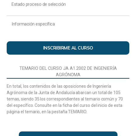
legislativa. El Gobierno del Estado. El Poder Judicial.
Estado proceso de selección
El Tribunal Constitucional. El Tribunal de Cuentas y el
Defensor del Pueblo.
Información específica
La organización territorial del Estado en la
Constitución Española. Las Comunidades
Autónomas: Fundamento constitucional. Los
Estatutos de Autonomía. Delimitación de las
INSCRIBIRME AL CURSO
funciones y competencias del Estado y las
Comunidades Autónomas.
TEMARIO DEL CURSO JA A1.2002 DE INGENIERÍA
La Administración Local: regulación constitucional.
AGRÓNOMA
Tipología de los entes locales. Distribución de
competencias entre el Estado y las Comunidades
En total, los contenidos de las oposiciones de Ingeniería
Autónomas sobre Administración Local. La Ley de
Agrónoma de la Junta de Andalucía abarcan un total de 105
Bases de Régimen Local. La organización territorial
temas, siendo 35 los correspondientes al temario común y 70
de la Comunidad Autónoma de Andalucía.
del específico. Consulte en la ficha del curso del inicio de esta
página el temario, en la pestaña TEMARIO.
El Municipio: organización, competencias,
elecciones municipales y regímenes especiales. La
Provincia: organización, competencias, elección de
los Diputados Provinciales y regímenes especiales.