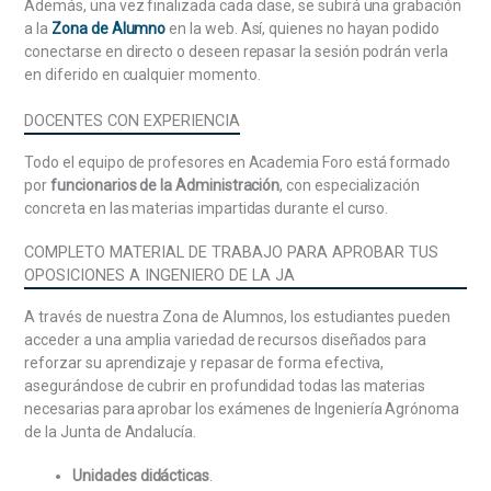
Junta de Andalucía: Elección, estatuto personal y
Además, una vez finalizada cada clase, se subirá una grabación
funciones. El Consejo de Gobierno: Composición,
a la
Zona de Alumno
en la web. Así, quienes no hayan podido
carácter, atribuciones y funcionamiento. Las
conectarse en directo o deseen repasar la sesión podrán verla
Comisiones Delegadas y la Comisión General de
en diferido en cualquier momento.
Viceconsejeros y Viceconsejeras. El Consejo
Consultivo de Andalucía: Naturaleza, composición y
DOCENTES CON EXPERIENCIA
funciones.
Todo el equipo de profesores en Academia Foro está formado
La Administración de la Comunidad Autónoma de
por
funcionarios de la Administración
, con especialización
Andalucía. Principios de organización, actuación y
concreta en las materias impartidas durante el curso.
atención ciudadana. Organización general. Tipos de
COMPLETO MATERIAL DE TRABAJO PARA APROBAR TUS
órganos. Órganos centrales y territoriales. Entidades
OPOSICIONES A INGENIERO DE LA JA
instrumentales de la Administración de la Junta de
Andalucía. Estatuto de los altos cargos de la
A través de nuestra Zona de Alumnos, los estudiantes pueden
Administración.
acceder a una amplia variedad de recursos diseñados para
reforzar su aprendizaje y repasar de forma efectiva,
La Unión Europea. Los Tratados originarios y
asegurándose de cubrir en profundidad todas las materias
modificativos de la Unión Europea. Las instituciones
necesarias para aprobar los exámenes de Ingeniería Agrónoma
de la Unión Europea. La representación de la Junta
de la Junta de Andalucía.
de Andalucía ante la Unión Europea. El Derecho de la
Unión Europea y sus distintos tipos de fuentes.
Unidades didácticas
.