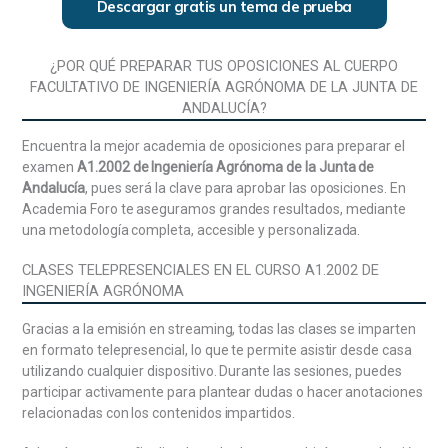
Descargar gratis un tema de prueba
Las relaciones entre las instituciones de la Junta de
Andalucía y los entes locales. El Consejo Andaluz de
Concertación Local.
¿POR QUÉ PREPARAR TUS OPOSICIONES AL CUERPO
FACULTATIVO DE INGENIERÍA AGRÓNOMA DE LA JUNTA DE
La Comunidad Autónoma de Andalucía:
ANDALUCÍA?
Antecedentes histórico-culturales. El Estatuto de
Autonomía para Andalucía: proceso de elaboración,
Encuentra la mejor academia de oposiciones para preparar el
fundamento, estructura y contenido básico.
examen
A1.2002 de Ingeniería Agrónoma de la Junta de
Competencias de la Comunidad Autónoma.
Andalucía
, pues será la clave para aprobar las oposiciones. En
Reforma del Estatuto.
Academia Foro te aseguramos grandes resultados, mediante
una metodología completa, accesible y personalizada.
Organización Institucional de la Comunidad
Autónoma de Andalucía (I): El Parlamento de
CLASES TELEPRESENCIALES EN EL CURSO A1.2002 DE
Andalucía. Composición, atribuciones y
INGENIERÍA AGRÓNOMA
funcionamiento. El Tribunal Superior de Justicia de
Andalucía. El Defensor del Pueblo de Andalucía. La
Gracias a la emisión en streaming, todas las clases se imparten
Cámara de Cuentas de Andalucía. La Oficina
en formato telepresencial, lo que te permite asistir desde casa
Andaluza contra el Fraude y la Corrupción.
utilizando cualquier dispositivo. Durante las sesiones, puedes
participar activamente para plantear dudas o hacer anotaciones
Organización Institucional de la Comunidad
relacionadas con los contenidos impartidos.
Autónoma de Andalucía (II): La Presidencia de la