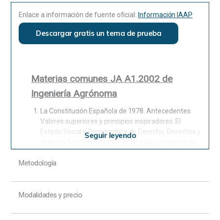
Enlace a información de fuente oficial:
Información IAAP
Descargar gratis un tema de prueba
Materias comunes JA A1.2002 de
Ingeniería Agrónoma
La Constitución Española de 1978. Antecedentes.
Valores superiores y principios inspiradores. El
Estado Social y Democrático de Derecho. Derechos y
Seguir leyendo
deberes fundamentales. Los principios rectores de
la política social y económica. Garantías y casos de
suspensión. El procedimiento de reforma
Metodología
constitucional.
Los órganos constitucionales. La Corona. Las Cortes
Modalidades y precio
Generales. El Congreso de los Diputados y el
Senado: Composición y funciones. La función