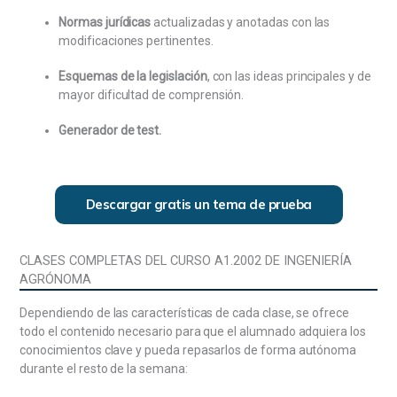
Las libertades fundamentales del mercado interior:
Normas jurídicas
actualizadas y anotadas con las
libre circulación de trabajadores, libre circulación de
modificaciones pertinentes.
mercancías, libre circulación de capitales, libre
prestación de servicios y libertad de
Esquemas de la legislación
, con las ideas principales y de
establecimiento. Las principales políticas comunes,
mayor dificultad de comprensión.
con especial referencia a la política regional de la
Unión Europea: Los fondos estructurales y sus
Generador de test.
objetivos prioritarios. El presupuesto de la Unión
Europea.
La Administración Pública: concepto, caracteres y
Descargar gratis un tema de prueba
clasificación. La Administración y el Derecho: El
principio de legalidad y sus manifestaciones. Las
potestades administrativas. La actividad
CLASES COMPLETAS DEL CURSO A1.2002 DE INGENIERÍA
discrecional de la Administración: límites y control.
AGRÓNOMA
Fuentes del Derecho Administrativo: Clasificación.
Dependiendo de las características de cada clase, se ofrece
Jerarquía normativa. La Ley: Concepto y clases.
todo el contenido necesario para que el alumnado adquiera los
Disposiciones del Ejecutivo con fuerza de Ley. El
conocimientos clave y pueda repasarlos de forma autónoma
Reglamento: Concepto y clasificación. La potestad
durante el resto de la semana:
reglamentaria: Fundamento, titularidad y límites.
Procedimiento de elaboración de los Reglamentos.