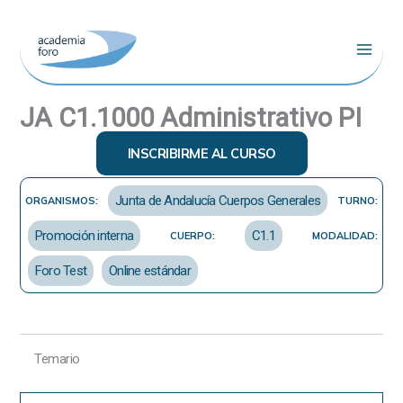
Ir
al
contenido
JA C1.1000 Administrativo PI
INSCRIBIRME AL CURSO
Junta de Andalucía Cuerpos Generales
ORGANISMOS:
TURNO:
Promoción interna
C1.1
CUERPO:
MODALIDAD:
Foro Test
Online estándar
Temario